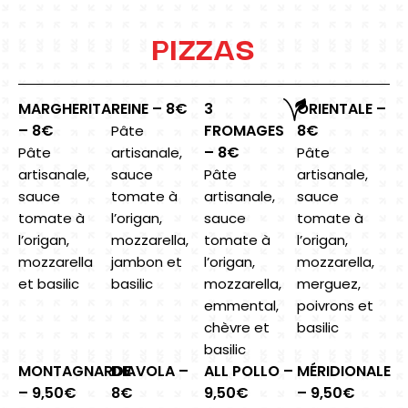
PIZZAS
MARGHERITA
REINE – 8€
3
ORIENTALE –
– 8€
FROMAGES
8€
Pâte
– 8€
Pâte
artisanale,
Pâte
artisanale,
sauce
Pâte
artisanale,
sauce
tomate à
artisanale,
sauce
tomate à
l’origan,
sauce
tomate à
l’origan,
mozzarella,
tomate à
l’origan,
mozzarella
jambon et
l’origan,
mozzarella,
et basilic
basilic
mozzarella,
merguez,
emmental,
poivrons et
chèvre et
basilic
basilic
MONTAGNARDE
DIAVOLA –
ALL POLLO –
MÉRIDIONALE
– 9,50€
8€
9,50€
– 9,50€