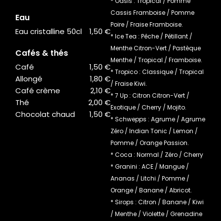
* Oasis : Tropical / Pomme
Cassis Framboise / Pomme
Eau
Poire / Fraise Framboise.
Eau cristalline 50cl
1,50 €
* Ice Tea : Pêche / Pétillant /
Menthe Citron-Vert / Pastèque
Cafés & thés
Menthe / Tropical / Framboise.
Café
1,50 €
* Tropico : Classique / Tropical
Allongé
1,80 €
/ Fraise Kiwi.
Café crème
2,10 €
* 7 Up : Citron Citron-Vert /
Thé
2,00 €
Exotique / Cherry / Mojito.
Chocolat chaud
1,50 €
* Schwepps : Agrume / Agrume
Zéro / Indian Tonic / Lemon /
Pomme / Orange Passion.
* Coca : Normal / Zéro / Cherry
* Granini : ACE / Mangue /
Ananas / Litchi / Pomme /
Orange / Banane / Abricot.
* Sirops : Citron / Banane / Kiwi
/ Menthe / Violette / Grenadine