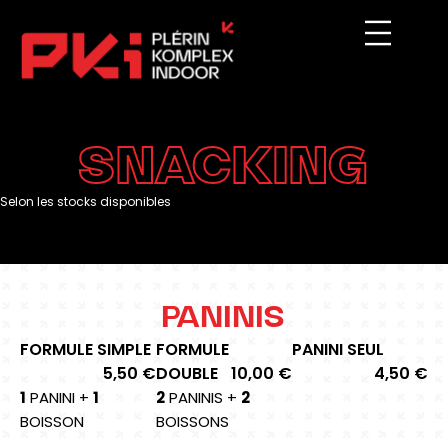
Aller
au
contenu
SNACKING
Selon les stocks disponibles
PANINIS
FORMULE SIMPLE
FORMULE
PANINI SEUL
5,50 €
DOUBLE
10,00 €
4,50 €
1
PANINI +
1
2
PANINIS +
2
BOISSON
BOISSONS