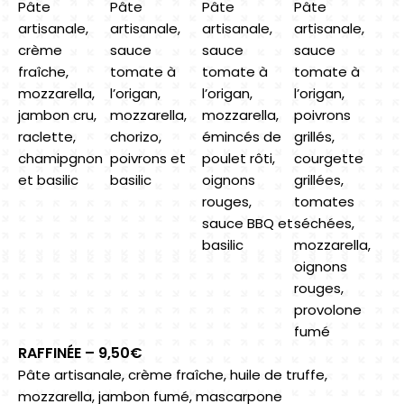
Pâte
Pâte
Pâte
Pâte
artisanale,
artisanale,
artisanale,
artisanale,
crème
sauce
sauce
sauce
fraîche,
tomate à
tomate à
tomate à
mozzarella,
l’origan,
l’origan,
l’origan,
jambon cru,
mozzarella,
mozzarella,
poivrons
raclette,
chorizo,
émincés de
grillés,
chamipgnon
poivrons et
poulet rôti,
courgette
et basilic
basilic
oignons
grillées,
rouges,
tomates
sauce BBQ et
séchées,
basilic
mozzarella,
oignons
rouges,
provolone
fumé
RAFFINÉE – 9,50€
Pâte artisanale, crème fraîche, huile de truffe,
mozzarella, jambon fumé, mascarpone