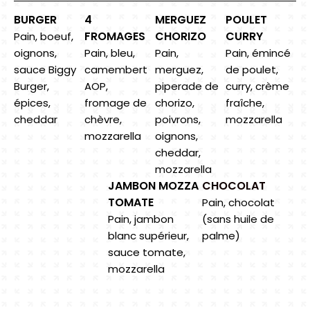
BURGER
4
MERGUEZ
POULET
FROMAGES
CHORIZO
CURRY
Pain, boeuf,
oignons,
Pain, bleu,
Pain,
Pain, émincé
sauce Biggy
camembert
merguez,
de poulet,
Burger,
AOP,
piperade de
curry, crème
épices,
fromage de
chorizo,
fraîche,
cheddar
chèvre,
poivrons,
mozzarella
mozzarella
oignons,
cheddar,
mozzarella
JAMBON MOZZA
CHOCOLAT
TOMATE
Pain, chocolat
Pain, jambon
(sans huile de
blanc supérieur,
palme)
sauce tomate,
mozzarella