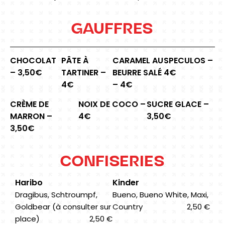
GAUFFRES
CHOCOLAT
PÂTE À
CARAMEL AU
SPECULOS –
– 3,50€
TARTINER –
BEURRE SALÉ
4€
4€
– 4€
CRÈME DE
NOIX DE COCO –
SUCRE GLACE –
MARRON –
4€
3,50€
3,50€
CONFISERIES
Haribo
Kinder
Dragibus, Schtroumpf,
Bueno, Bueno White, Maxi,
Goldbear (à consulter sur
Country
2,50 €
place)
2,50 €