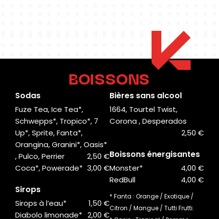
BOISSONS
Sodas
Bières sans alcool
Fuze Tea, Ice Tea*,
1664, Tourtel Twist,
Schwepps*, Tropico*, 7
Corona , Desperados
Up*, Sprite, Fanta*,
2,50 €
Orangina, Granini*, Oasis*
Boissons énergisantes
, Pulco, Perrier
2,50 €
Coca*, Powerade*
3,00 €
Monster*
4,00 €
RedBull
4,00 €
Sirops
* Fanta : Orange / Exotique /
Sirops à l’eau*
1,50 €
Citron / Mangue / Tutti Frutti.
Diabolo limonade*
2,00 €